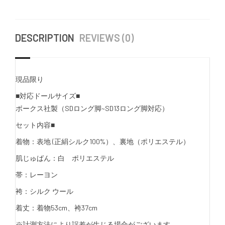
DESCRIPTION
REVIEWS (0)
現品限り
■対応ドールサイズ■
ボークス社製（SDロング脚~SD13ロング脚対応）
セット内容■
着物：表地 (正絹シルク100%）、裏地（ポリエステル）
肌じゅばん：白 ポリエステル
帯：レーヨン
袴：シルク ウール
着丈：着物53cm、袴37cm
※計測方法により誤差が生じる場合がございます。