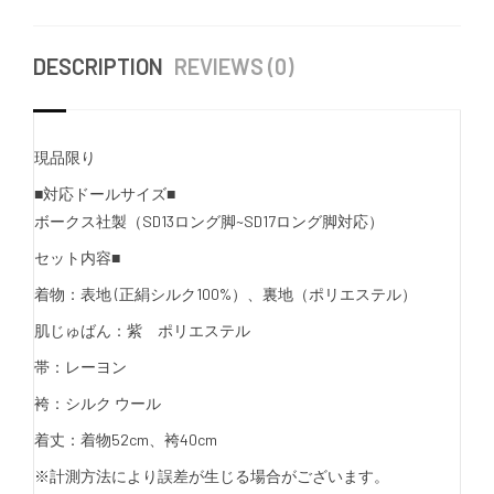
DESCRIPTION
REVIEWS (0)
現品限り
■対応ドールサイズ■
ボークス社製（SD13ロング脚~SD17ロング脚対応）
セット内容■
着物：表地 (正絹シルク100%）、裏地（ポリエステル）
肌じゅばん：紫 ポリエステル
帯：レーヨン
袴：シルク ウール
着丈：着物52cm、袴40cm
※計測方法により誤差が生じる場合がございます。